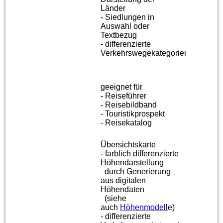
L
änder
- Siedlungen in
Auswahl oder
Textbezug
- differenzierte
Verkehrswegekategorien
geeignet für
- Reiseführer
- Reisebildband
- Touristikprospekt
- Reisekatalog
Übersichtskarte
- farblich differenzierte
Höhendarstellung
durch Generierung
aus digitalen
Höhendaten
(siehe
auch
Höhenmodell
e
)
- differenzierte